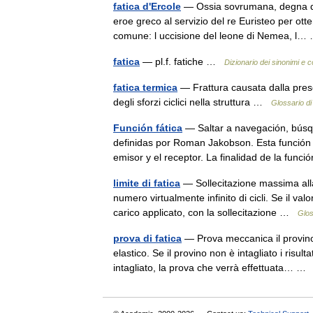
fatica d'Ercole
— Ossia sovrumana, degna di 
eroe greco al servizio del re Euristeo per ott
comune: l uccisione del leone di Nemea, 
fatica
— pl.f. fatiche …
Dizionario dei sinonimi e c
fatica termica
— Frattura causata dalla prese
degli sforzi ciclici nella struttura …
Glossario di
Función fática
— Saltar a navegación, búsqu
definidas por Roman Jakobson. Esta función 
emisor y el receptor. La finalidad de la fu
limite di fatica
— Sollecitazione massima alla
numero virtualmente infinito di cicli. Se il val
carico applicato, con la sollecitazione …
Glos
prova di fatica
— Prova meccanica il provino v
elastico. Se il provino non è intagliato i risu
intagliato, la prova che verrà effettuata… 