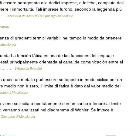
essere paragonata alle dodici imprese, o fatiche, compiute dall
enere l immortalità. Tali imprese furono, secondo la leggenda più
l… …
Dizionario dei Modi di Dire per ogni occasione
ontrari
nza di gradienti termici variabili nel tempo in modo da ottenere
 Metallurgia
eda La función fática es una de las funciones del lenguaje
está principalmente orientada al canal de comunicación entre el
nción… …
Wikipedia Español
 quale un metallo può essere sottoposto in modo ciclico per un
ore medio non è zero, il limite di fatica è dato dal valor medio del
sario di Metallurgia
iene sollecitato ripetutamente con un carico inferiore al limite
ltati verranno analizzati nel diagramma di Wohler. Se invece è
…
Glossario di Metallurgia