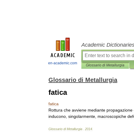
Academic Dictionarie
en-academic.com
Glossario di Metallurgia
Glossario di Metallurgia
fatica
fatica
Rottura
che
avviene
mediante
propagazione
inducono
,
singolarmente
,
macroscopiche
def
Glossario
di
Metallurgia
.
2014
.