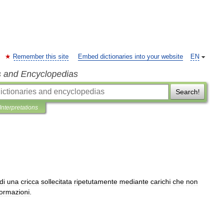
Remember this site
Embed dictionaries into your website
EN
s and Encyclopedias
Search!
Interpretations
di
una
cricca
sollecitata
ripetutamente
mediante
carichi
che
non
ormazioni
.