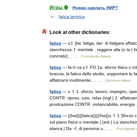
Игры ⚽
Нужно сделать НИР?
fatica termica
Look at other dictionaries:
fatica
— s.f. [lat. fatiga, der. di fatigare affati
stanchezza: f. mentale ; reggere alla (o la ) fa
concreto]… …
Enciclopedia Italiana
fatica
— fa·tì·ca s.f. FO 1a. sforzo fisico o i
braccia, la fatica dello studio, sopportare le f
affaticarsi inutilmente;… …
Dizionario italiano
fatica
— s. f. 1. sforzo, lavoro, impegno, opera
CONTR. riposo, ozio, relax (ingl.) 2. affati
prostrazione CONTR. instancabilità, energ
fatica
— {{hw}}{{fatica}}{{/hw}}s. f. 1 Sforzo
sul piano fisico o mentale | (est.) La stanche
stanca | Da –f, di persona o… …
Enciclopedia d