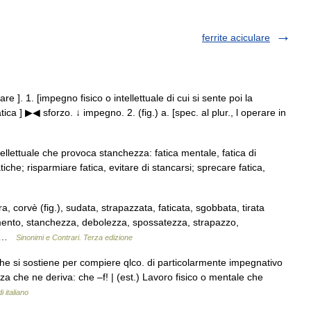
ferrite aciculare
care ]. 1. [impegno fisico o intellettuale di cui si sente poi la
tica ] ▶◀ sforzo. ↓ impegno. 2. (fig.) a. [spec. al plur., l operare in
ntellettuale che provoca stanchezza: fatica mentale, fatica di
atiche; risparmiare fatica, evitare di stancarsi; sprecare fatica,
, corvè (fig.), sudata, strapazzata, faticata, sgobbata, tirata
camento, stanchezza, debolezza, spossatezza, strapazzo,
ia …
Sinonimi e Contrari. Terza edizione
 che si sostiene per compiere qlco. di particolarmente impegnativo
zza che ne deriva: che –f! | (est.) Lavoro fisico o mentale che
i italiano